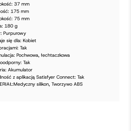
okość: 37 mm
gość: 175 mm
okość: 75 mm
: 180 g
r: Purpurowy
je się dla: Kobiet
bracjami: Tak
ulacja: Pochwowa, łechtaczkowa
oodporny: Tak
ria: Akumulator
ność z aplikacją Satisfyer Connect: Tak
RIAŁ:Medyczny silikon, Tworzywo ABS