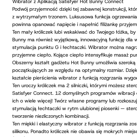
Wibrator z Aplikacją Satisfyer Hot Bunny Connect
Podwój przyjemność dzięki tej zabawnej konstrukcji, któ
z wytrzymałym trzonem. Luksusowa funkcja ogrzewania i
powinna opanować napięcie i napełnić filiżankę przyjem
Ten mały króliczek lubi wskakiwać do Twojego łóżka, by
Bunny ma również wyjątkową, innowacyjną funkcję dla w
stymulacja punktu G i łechtaczki. Wibrator można nag
przyjemne ciepło. Kojące ciepło intensyfikuje masaż pun
Obszerny kształt gadżetu Hot Bunny umożliwia szeroką s
początkujących ze względu na optymalny rozmiar. Dzię
kształcie pierścienia wibrator z funkcją rozgrzania wygo
Ten uroczy króliczek ma 2 silniczki, którymi możesz ste
Satisfyer Connect. 12 domyślnych programów wibracji cze
ich o wiele więcej! Twórz własne programy lub rozkosz
stymulacją łechtaczki w rytm ulubionej piosenki — ster
tworzenie niezliczonych kombinacji.
Ten miękki i elastyczny wibrator z funkcją rozgrzania z
silikonu. Ponadto króliczek nie obawia się mokrych mie