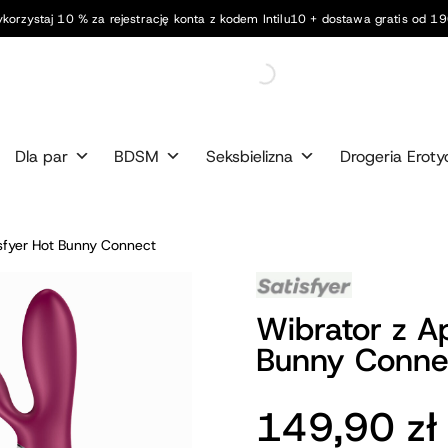
korzystaj 10 % za rejestrację konta z kodem Intilu10 + dostawa gratis od 190
Dla par
BDSM
Seksbielizna
Drogeria Eroty
isfyer Hot Bunny Connect
Wibrator z Ap
Bunny Conne
149,90
zł