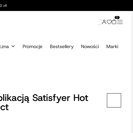
 zł!
0
czna
Promocje
Bestsellery
Nowości
Marki
likacją Satisfyer Hot
ct