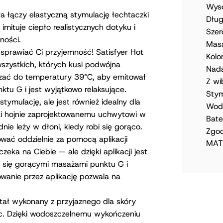
Wys
ra łączy elastyczną stymulację łechtaczki
Dłu
mituje ciepło realistycznych dotyku i
Szer
ności.
Masa
 sprawiać Ci przyjemność! Satisfyer Hot
Kolo
szystkich, których kusi podwójna
Nada
rzać do temperatury 39°C, aby emitował
Z wi
ktu G i jest wyjątkowo relaksujące.
Stym
tymulację, ale jest również idealny dla
Wod
ki hojnie zaprojektowanemu uchwytowi w
Bate
dnie leży w dłoni, kiedy robi się gorąco.
Zgod
rować oddzielnie za pomocą aplikacji
MATE
ka na Ciebie — ale dzięki aplikacji jest
uj się gorącymi masażami punktu G i
owanie przez aplikację pozwala na
ostał wykonany z przyjaznego dla skóry
jsc. Dzięki wodoszczelnemu wykończeniu