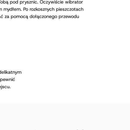
Tobą pod prysznic. Oczywiście wibrator
m mydłem. Po rozkosznych pieszczotach
ać za pomocą dołączonego przewodu
delikatnym
apewnić
jscu.