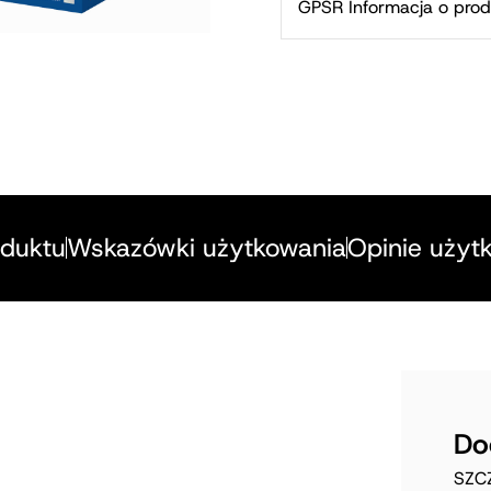
GPSR Informacja o prod
oduktu
Wskazówki użytkowania
Opinie użyt
Do
SZC