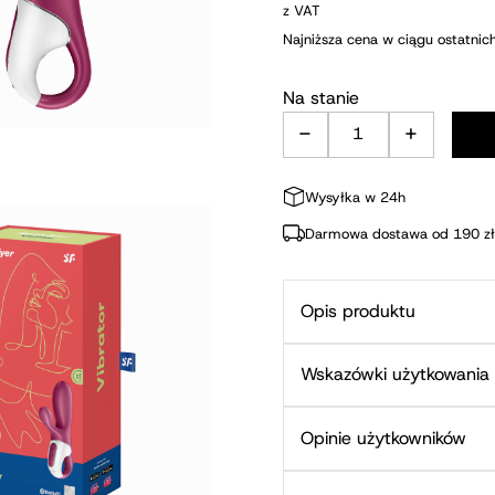
z VAT
Najniższa cena w ciągu ostatnic
Na stanie
-
+
ilość Wibrator z
Wysyłka w 24h
Darmowa dostawa od 190 zł
Opis produktu
Wskazówki użytkowania
Opinie użytkowników