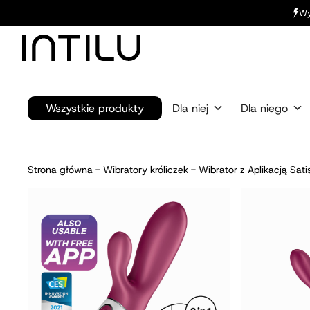
Wy
Wszystkie produkty
Dla niej
Dla niego
Strona główna
-
Wibratory króliczek
-
Wibrator z Aplikacją Sat