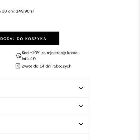
h 30 dni:
149,90
zł
DODAJ DO KOSZYKA
 Aplikacją Satisfyer Hot Bunny Connect
Kod -10% za rejestrację konta:
Intilu10
Zwrot do 14 dni roboczych