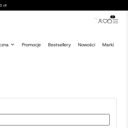
 zł!
0
czna
Promocje
Bestsellery
Nowości
Marki
e