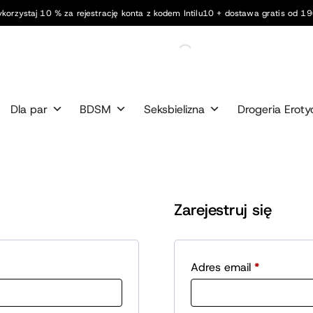
korzystaj 10 % za rejestrację konta z kodem Intilu10 + dostawa gratis od 190
Dla par
BDSM
Seksbielizna
Drogeria Eroty
Zarejestruj się
Wymagan
Adres email
*