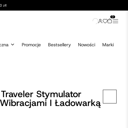
 zł!
0
czna
Promocje
Bestsellery
Nowości
Marki
 Traveler Stymulator
 Wibracjami I Ładowarką