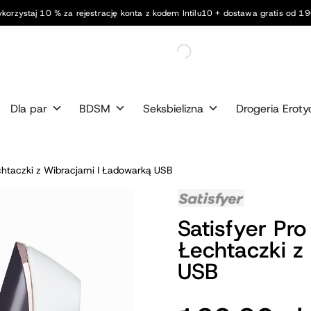
korzystaj 10 % za rejestrację konta z kodem Intilu10 + dostawa gratis od 190
Dla par
BDSM
Seksbielizna
Drogeria Eroty
echtaczki z Wibracjami I Ładowarką USB
Satisfyer Pro
Łechtaczki z
USB