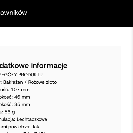
kowników
datkowe informacje
ZEGÓŁY PRODUKTU
r: Bakłażan / Różowe złoto
gość: 107 mm
okość: 46 mm
okość: 35 mm
: 56 g
ulacja: Łechtaczkowa
lami powietrza: Tak