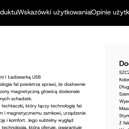
oduktu
Wskazówki użytkowania
Opinie użyt
Do
SZC
ami I Ładowarką USB
Kolo
ologia fal powietrza sprawi, że dosłownie
Dłu
ńczony magnetyczną głowicą doskonale
Szer
znych schadzek.
Wys
łechtaczki, który łączy technologię fal
Masa
rom i magnetycznemu zamkowi, urządzenie
Stym
ję i komfort. Jego subtelny wygląd
Z fa
 technologia, którą oferuje, gwarantuje