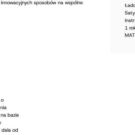
ch innowacyjnych sposobów na wspólne
Ład
Saty
Inst
1 ro
MATE
 o
nia
 na bazie
w
 dala od