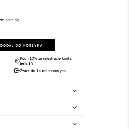
zmieniła się
DODAJ DO KOSZYKA
a 2 Design Edition Cerise Lelo
Kod -10% za rejestrację konta:
Intilu10
Zwrot do 14 dni roboczych