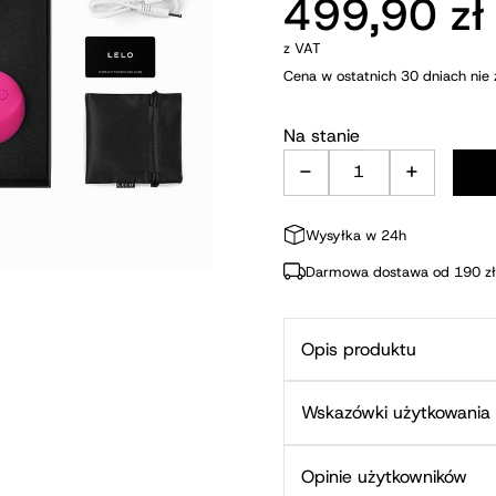
499,90
zł
z VAT
Cena w ostatnich 30 dniach nie 
Na stanie
-
+
ilość Masażer Lyl
Wysyłka w 24h
Darmowa dostawa od 190 zł
Opis produktu
Wskazówki użytkowania
Opinie użytkowników