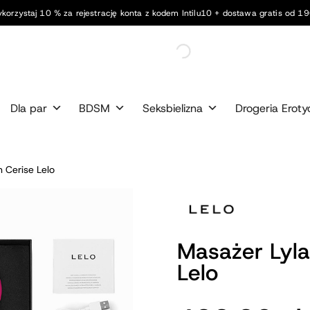
korzystaj 10 % za rejestrację konta z kodem Intilu10 + dostawa gratis od 190
Dla par
BDSM
Seksbielizna
Drogeria Eroty
n Cerise Lelo
Masażer Lyla
Lelo