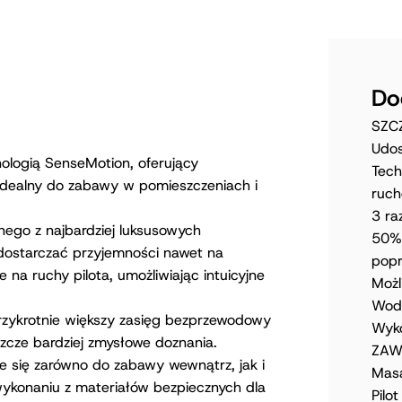
Do
SZC
Udos
nologią SenseMotion, oferujący
Tech
, idealny do zabawy w pomieszczeniach i
ruch
3 ra
dnego z najbardziej luksusowych
50% 
dostarczać przyjemności nawet na
popr
e na ruchy pilota, umożliwiając intuicyjne
Możl
Wodo
trzykrotnie większy zasięg bezprzewodowy
Wyko
szcze bardziej zmysłowe doznania.
ZAW
e się zarówno do zabawy wewnątrz, jak i
Masa
wykonaniu z materiałów bezpiecznych dla
Pilot