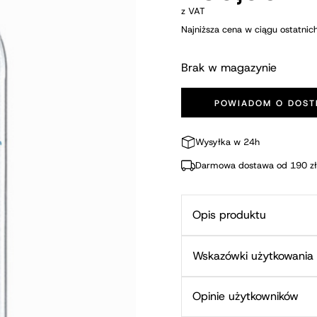
wynosiła:
wynosi:
z VAT
179,90 zł.
159,90 zł.
Najniższa cena w ciągu ostatnic
Brak w magazynie
POWIADOM O DOST
Wysyłka w 24h
Darmowa dostawa od 190 zł
Opis produktu
Wskazówki użytkowania
Opinie użytkowników