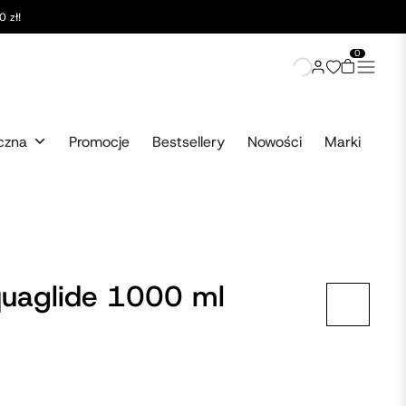
 zł!
0
czna
Promocje
Bestsellery
Nowości
Marki
quaglide 1000 ml