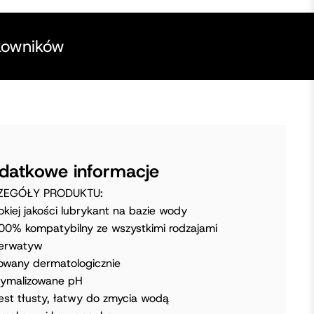
kowników
datkowe informacje
ZEGÓŁY PRODUKTU:
kiej jakości lubrykant na bazie wody
0% kompatybilny ze wszystkimi rodzajami
zerwatyw
owany dermatologicznie
ymalizowane pH
jest tłusty, łatwy do zmycia wodą