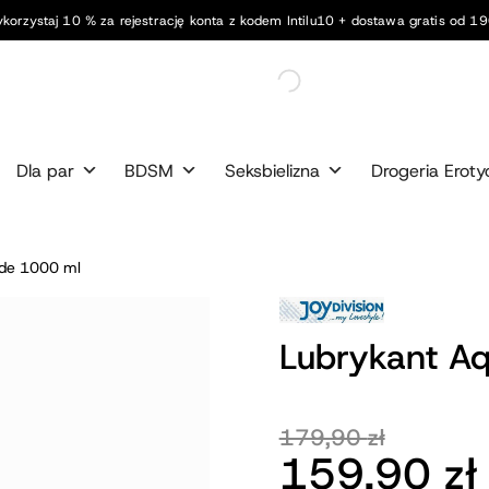
korzystaj 10 % za rejestrację konta z kodem Intilu10 + dostawa gratis od 190
Dla par
BDSM
Seksbielizna
Drogeria Eroty
ide 1000 ml
Lubrykant A
179,90
zł
Pierwotna
Aktualna
159,90
zł
cena
cena