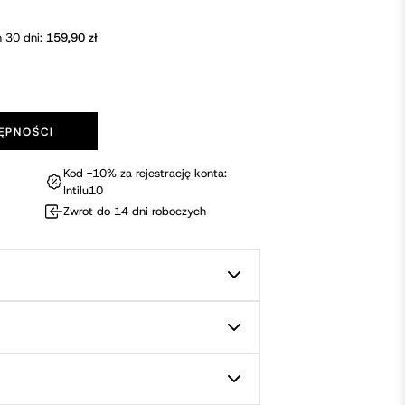
h 30 dni:
159,90
zł
ĘPNOŚCI
Kod -10% za rejestrację konta:
Intilu10
Zwrot do 14 dni roboczych