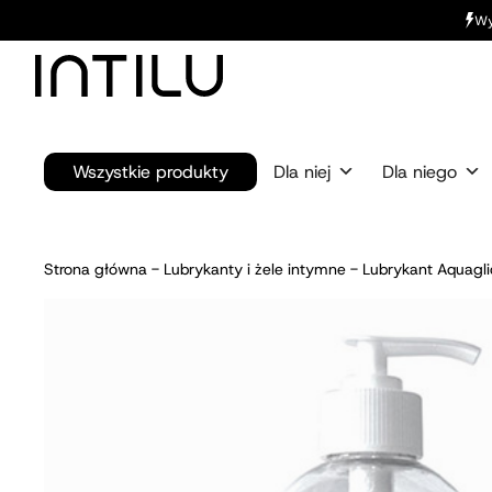
Wy
Wszystkie produkty
Dla niej
Dla niego
Strona główna
-
Lubrykanty i żele intymne
-
Lubrykant Aquagl