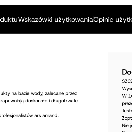
oduktu
Wskazówki użytkowania
Opinie użyt
Do
SZC
Wyso
dukty na bazie wody, zalecane przez
W 10
 zapewniają doskonałe i długotrwałe
pre
Test
 profesjonalistów ars amandi.
Zopt
Nie 