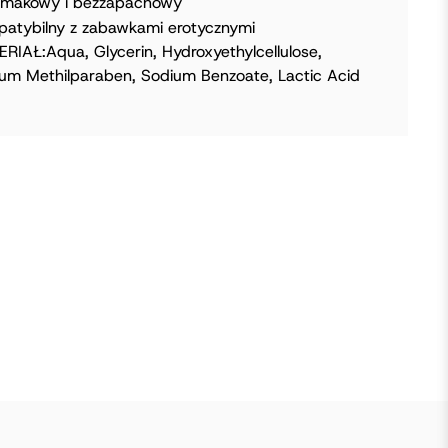
smakowy i bezzapachowy
atybilny z zabawkami erotycznymi
RIAŁ:Aqua, Glycerin, Hydroxyethylcellulose,
um Methilparaben, Sodium Benzoate, Lactic Acid