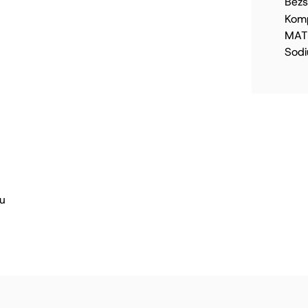
Bez
Komp
MATE
Sodi
lu