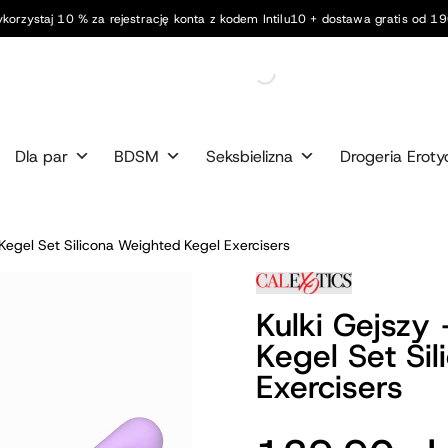
korzystaj 10 % za rejestrację konta z kodem Intilu10 + dostawa gratis od 190
Dla par
BDSM
Seksbielizna
Drogeria Eroty
Kegel Set Silicona Weighted Kegel Exercisers
Kulki Gejszy
Kegel Set Si
Exercisers