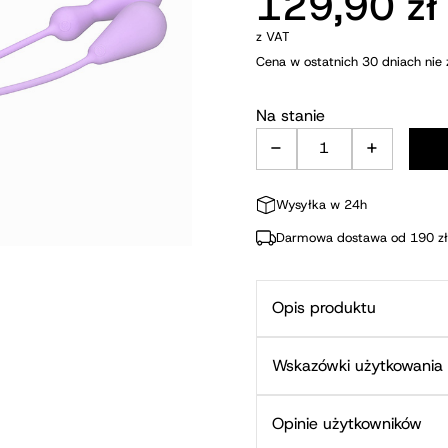
129,90
zł
z VAT
Cena w ostatnich 30 dniach nie 
Na stanie
-
+
ilość Kulki Gejs
Wysyłka w 24h
Darmowa dostawa od 190 zł
Opis produktu
Wskazówki użytkowania
Opinie użytkowników