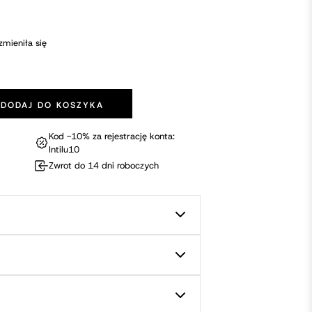
zmieniła się
DODAJ DO KOSZYKA
zy - Dr Laura Berman Kegel Set Silicona Weighted Kegel Exerci
Kod -10% za rejestrację konta:
Intilu10
Zwrot do 14 dni roboczych