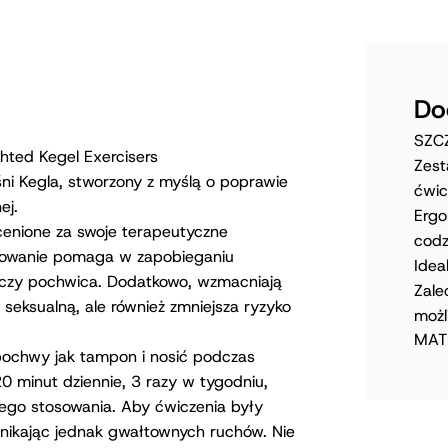
Do
SZC
hted Kegel Exercisers
Zest
ni Kegla, stworzony z myślą o poprawie
ćwic
ej.
Ergo
 cenione za swoje terapeutyczne
codz
tosowanie pomaga w zapobieganiu
Idea
 czy pochwica. Dodatkowo, wzmacniają
Zale
 seksualną, ale również zmniejsza ryzyko
możl
MATE
 pochwy jak tampon i nosić podczas
0 minut dziennie, 3 razy w tygodniu,
nego stosowania. Aby ćwiczenia były
unikając jednak gwałtownych ruchów. Nie