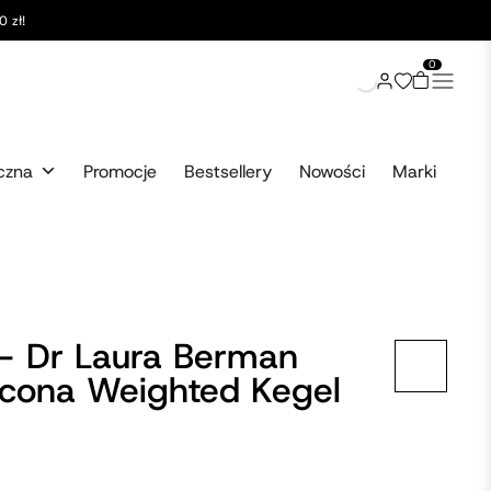
 zł!
0
czna
Promocje
Bestsellery
Nowości
Marki
 – Dr Laura Berman
licona Weighted Kegel