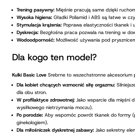
Technologia przyjemności
Trening pasywny:
Mięśnie pracują same dzięki rucho
Wysoka higiena:
Gładki Poliamid i ABS są łatwe w czys
Stymulacja krążenia:
Poprawa elastyczności tkanek i u
Dyskrecja:
Bezgłośna praca pozwala na trening w dowo
Wodoodporność:
Możliwość używania pod prysznicem
Dla kogo ten model?
Kulki Basic Love
Srebrne to wszechstronne akcesorium p
Dla kobiet chcących wzmocnić siłę orgazmu:
Silniejs
dla obu stron.
W profilaktyce zdrowotnej:
Jako wsparcie dla mięśni d
wysiłkowego nietrzymania moczu).
Po porodzie:
Aby wspomóc powrót tkanek do formy (po