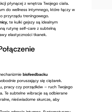
Wag
MATE
kcji płynącej z wnętrza Twojego ciała.
um do wellness intymnego, które łączy w
ego przyrządu treningowego.
nicy
, te kulki gejszy są idealnym
ną rutynę self-care z subtelną
wy elastyczności tkanek.
 Połączenie
 mechanizmie
biofeedbacku
wobodnie poruszający się ciężarek.
u, pracy czy porządków – ruch Twojego
a. Te subtelne wibracje są odbierane