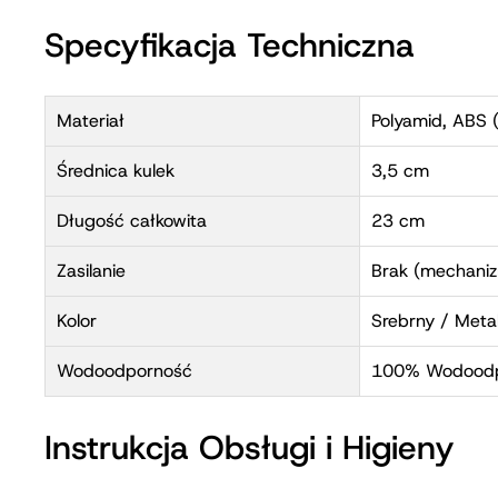
ginekologiem).
Dla miłośniczek dyskretnej zabawy:
Jako sekretny ele
Specyfikacja Techniczna
Materiał
Polyamid, ABS 
Średnica kulek
3,5 cm
Długość całkowita
23 cm
Zasilanie
Brak (mechaniz
Kolor
Srebrny / Meta
Wodoodporność
100% Wodood