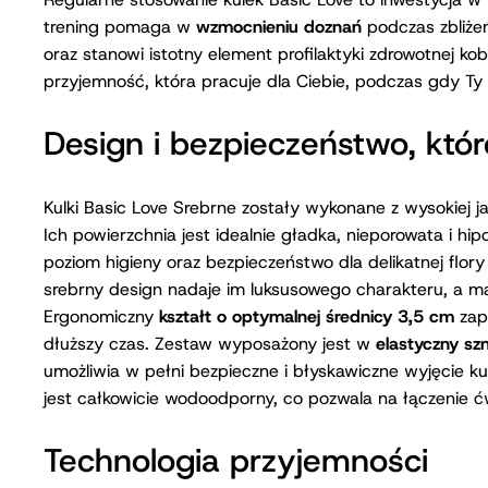
przez Twoje ciało, co wymusza na
mięśniach Kegla
natu
utrzymać kulki na miejscu.
Regularne stosowanie kulek Basic Love to inwestycja w
trening pomaga w
wzmocnieniu doznań
podczas zbliżeń
oraz stanowi istotny element profilaktyki zdrowotnej ko
przyjemność, która pracuje dla Ciebie, podczas gdy Ty
Design i bezpieczeństwo, któ
Kulki Basic Love Srebrne zostały wykonane z wysokiej 
Ich powierzchnia jest idealnie gładka, nieporowata i hi
poziom higieny oraz bezpieczeństwo dla delikatnej flory 
srebrny design nadaje im luksusowego charakteru, a m
Ergonomiczny
kształt o optymalnej średnicy 3,5 cm
zap
dłuższy czas. Zestaw wyposażony jest w
elastyczny sz
umożliwia w pełni bezpieczne i błyskawiczne wyjęcie k
jest całkowicie wodoodporny, co pozwala na łączenie ćw