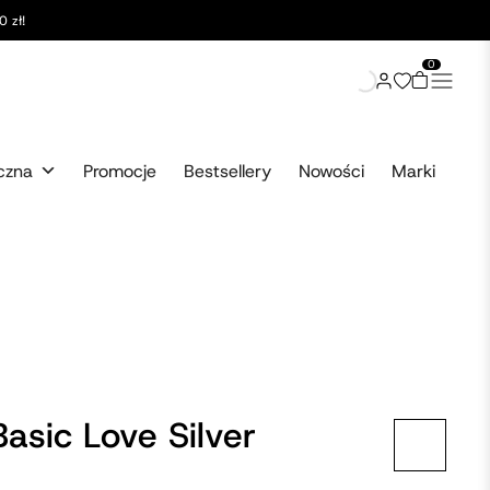
 zł!
0
czna
Promocje
Bestsellery
Nowości
Marki
Basic Love Silver