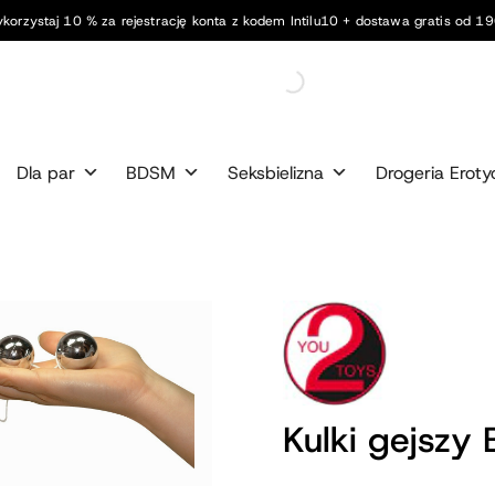
korzystaj 10 % za rejestrację konta z kodem Intilu10 + dostawa gratis od 190
Dla par
BDSM
Seksbielizna
Drogeria Eroty
Kulki gejszy 