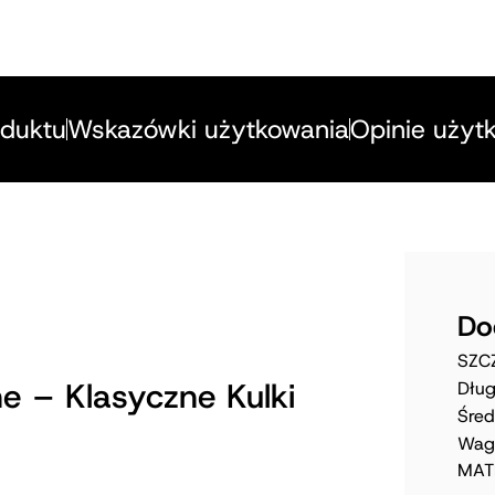
oduktu
Wskazówki użytkowania
Opinie użyt
Do
SZC
ne – Klasyczne Kulki
Dług
Śred