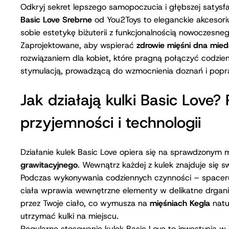
do Treningu Mięśni Kegla
Odkryj sekret lepszego samopoczucia i głębszej satysfa
Basic Love Srebrne
od You2Toys to eleganckie akcesori
sobie estetykę biżuterii z funkcjonalnością nowoczesn
Zaprojektowane, aby wspierać
zdrowie mięśni dna mied
rozwiązaniem dla kobiet, które pragną połączyć codzien
stymulacją, prowadzącą do wzmocnienia doznań i popra
Jak działają kulki Basic Love?
przyjemności i technologii
Działanie kulek Basic Love opiera się na sprawdzonym
grawitacyjnego
. Wewnątrz każdej z kulek znajduje się s
Podczas wykonywania codziennych czynności – spacer
ciała wprawia wewnętrzne elementy w delikatne drgani