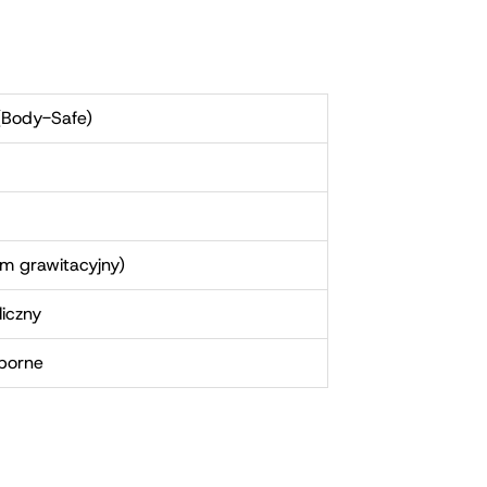
ment gry wstępnej poza sypialnią.
(Body-Safe)
m grawitacyjny)
liczny
porne