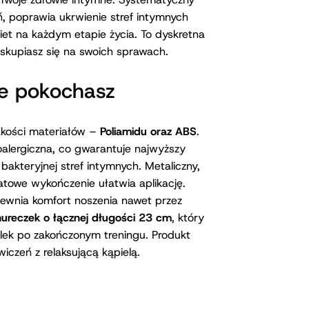
ralne, nieświadome skurcze, aby
 Twoje zdrowie intymne. Systematyczny
, poprawia ukrwienie stref intymnych
biet na każdym etapie życia. To dyskretna
 skupiasz się na swoich sprawach.
re pokochasz
jakości materiałów –
Poliamidu oraz ABS
.
poalergiczna, co gwarantuje najwyższy
bakteryjnej stref intymnych. Metaliczny,
atowe wykończenie ułatwia aplikację.
ewnia komfort noszenia nawet przez
nureczek o łącznej długości 23 cm
, który
ulek po zakończonym treningu. Produkt
iczeń z relaksującą kąpielą.